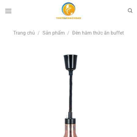
Bỏ
qua
nội
dung
Trang chủ
/
Sản phẩm
/
Đèn hâm thức ăn buffet