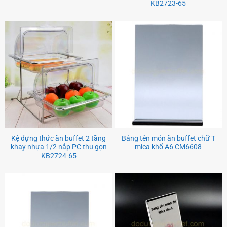
KB2723-65
Kệ đựng thức ăn buffet 2 tầng
Bảng tên món ăn buffet chữ T
khay nhựa 1/2 nắp PC thu gọn
mica khổ A6 CM6608
KB2724-65