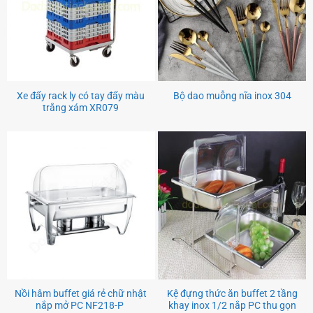
Xe đẩy rack ly có tay đẩy màu
Bộ dao muỗng nĩa inox 304
trắng xám XR079
Nồi hâm buffet giá rẻ chữ nhật
Kệ đựng thức ăn buffet 2 tầng
nắp mở PC NF218-P
khay inox 1/2 nắp PC thu gọn