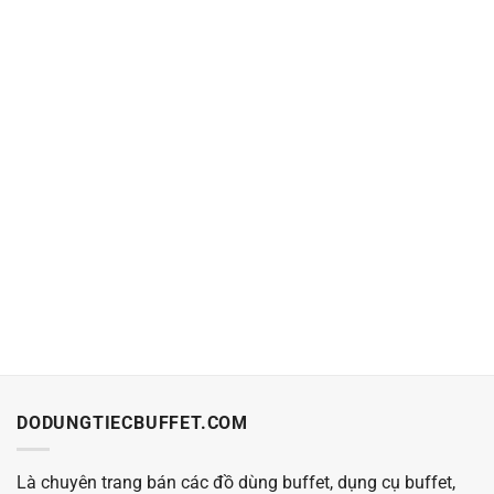
Cho thuê đèn hâm nóng thức ăn giá rẻ tại HCM
Là đơn vị chuyên cho thuê thuê đèn hâm nóng thức ăn giá rẻ tại
DODUNGTIECBUFFET.COM
Là chuyên trang bán các đồ dùng buffet, dụng cụ buffet,