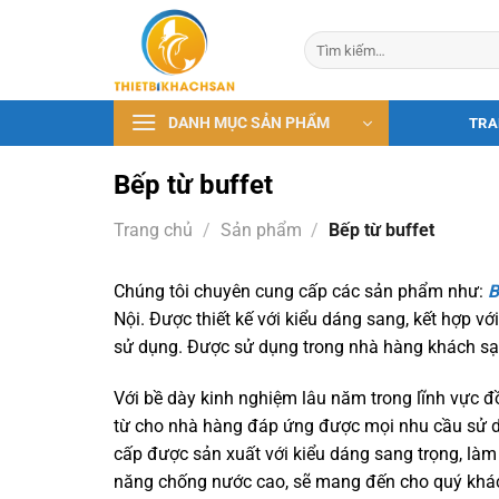
Bỏ
qua
Tìm
kiếm:
nội
dung
DANH MỤC SẢN PHẨM
TRA
Bếp từ buffet
Trang chủ
/
Sản phẩm
/
Bếp từ buffet
Chúng tôi chuyên cung cấp các sản phẩm như:
B
Nội. Được thiết kế với kiểu dáng sang, kết hợp v
sử dụng. Được sử dụng trong nhà hàng khách sạ
Với bề dày kinh nghiệm lâu năm trong lĩnh vực đồ d
từ cho nhà hàng đáp ứng được mọi nhu cầu sử d
cấp được sản xuất với kiểu dáng sang trọng, làm
năng chống nước cao, sẽ mang đến cho quý khác