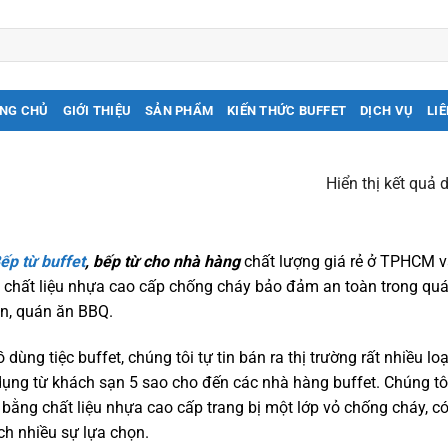
NG CHỦ
GIỚI THIỆU
SẢN PHẨM
KIẾN THỨC BUFFET
DỊCH VỤ
LIÊ
Hiển thị kết quả 
ếp từ buffet
, bếp từ cho nhà hàng
chất lượng giá rẻ ở TPHCM 
ới chất liệu nhựa cao cấp chống cháy bảo đảm an toàn trong quá
n, quán ăn BBQ.
ùng tiệc buffet, chúng tôi tự tin bán ra thị trường rất nhiều lo
ụng từ khách sạn 5 sao cho đến các nhà hàng buffet. Chúng tô
 bằng chất liệu nhựa cao cấp trang bị một lớp vỏ chống cháy, c
h nhiều sự lựa chọn.