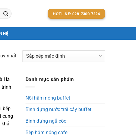
HOTLINE: 028-7300.7226
N HỆ
duy nhất
và Hà
Danh mục sản phẩm
 trình
Nồi hâm nóng buffet
ại bếp
Bình đựng nước trái cây buffet
i cung
Bình đựng ngũ cốc
ó khả
Bếp hâm nóng cafe