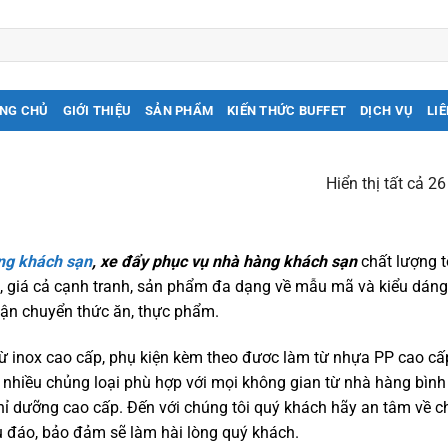
NG CHỦ
GIỚI THIỆU
SẢN PHẨM
KIẾN THỨC BUFFET
DỊCH VỤ
LIÊ
Hiển thị tất cả 26
ng khách sạn
, xe đẩy phục vụ nhà hàng khách sạn
chất lượng t
n, giá cả cạnh tranh, sản phẩm đa dạng về mẫu mã và kiểu dán
vận chuyển thức ăn, thực phẩm.
từ inox cao cấp, phụ kiện kèm theo đươc làm từ nhựa PP cao cấ
ế, nhiều chủng loại phù hợp với mọi không gian từ nhà hàng bìn
hỉ dưỡng cao cấp. Đến với chúng tôi quý khách hãy an tâm về c
 đáo, bảo đảm sẽ làm hài lòng quý khách.