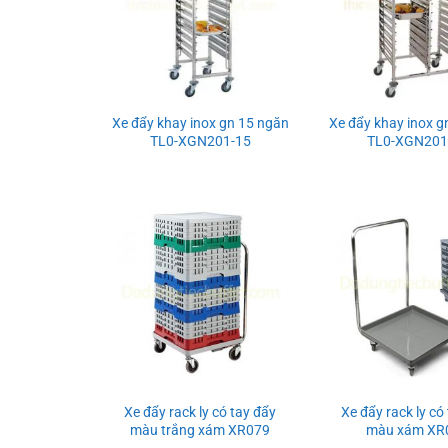
Xe đẩy khay inox gn 15 ngăn
Xe đẩy khay inox g
TL0-XGN201-15
TL0-XGN201
Xe đẩy rack ly có tay đẩy
Xe đẩy rack ly có
màu trắng xám XR079
màu xám XR