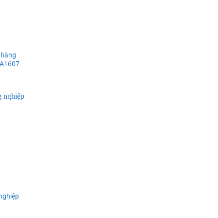
 hàng
 XA1607
 nghiệp