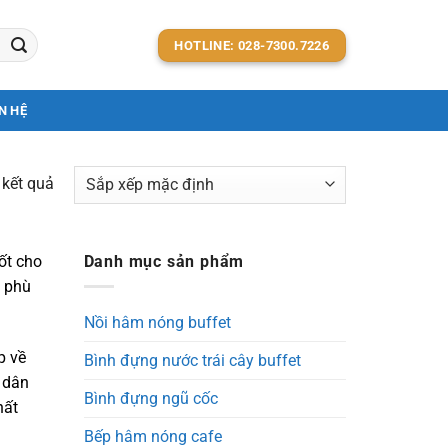
HOTLINE: 028-7300.7226
N HỆ
 kết quả
ốt cho
Danh mục sản phẩm
g phù
Nồi hâm nóng buffet
p về
Bình đựng nước trái cây buffet
h dân
Bình đựng ngũ cốc
hất
Bếp hâm nóng cafe