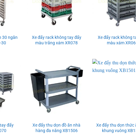
n 30 ngăn
Xe đẩy rack không tay đẩy
Xe đẩy rack không t
-30
màu trắng xám XR078
màu xám XR06
 tay đẩy
Xe đẩy thu dọn đồ ăn nhà
Xe đẩy thu dọn thức 
070
hàng đa năng XB1506
khung vuông XB1