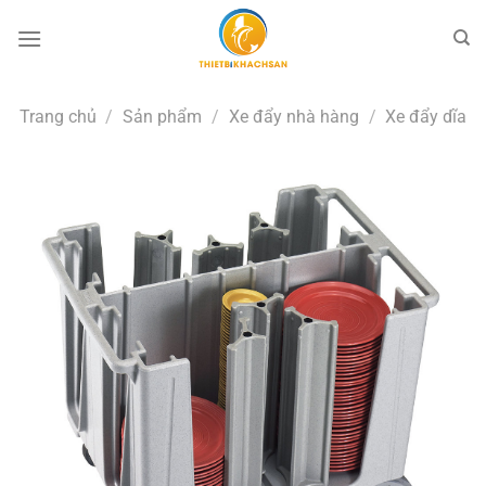
Bỏ
qua
nội
dung
Trang chủ
/
Sản phẩm
/
Xe đẩy nhà hàng
/
Xe đẩy dĩa