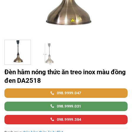
Đèn hâm nóng thức ăn treo inox màu đồng
đen DA2518
098.9999.047
098.9999.031
098.9999.384