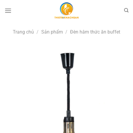
Bỏ
qua
nội
dung
Trang chủ
/
Sản phẩm
/
Đèn hâm thức ăn buffet