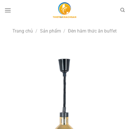
Bỏ
qua
nội
dung
Trang chủ
/
Sản phẩm
/
Đèn hâm thức ăn buffet