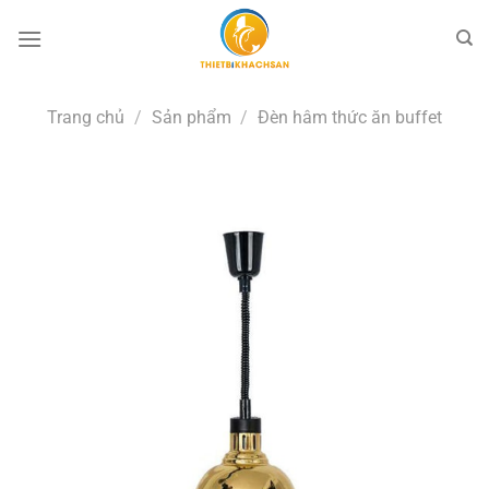
Bỏ
qua
nội
dung
Trang chủ
/
Sản phẩm
/
Đèn hâm thức ăn buffet