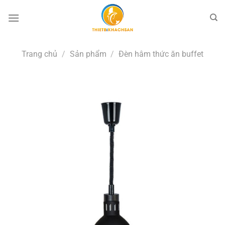
Bỏ
qua
nội
dung
Trang chủ
/
Sản phẩm
/
Đèn hâm thức ăn buffet