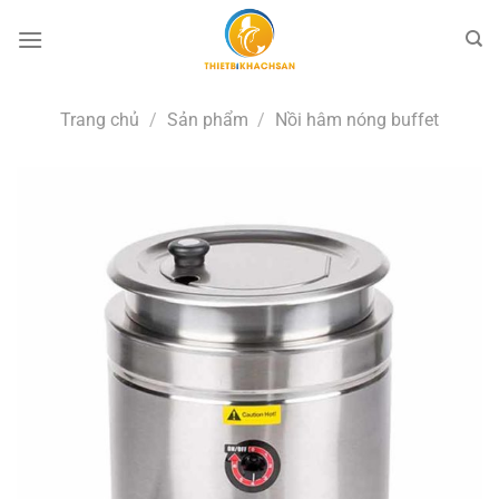
Bỏ
qua
nội
dung
Trang chủ
/
Sản phẩm
/
Nồi hâm nóng buffet