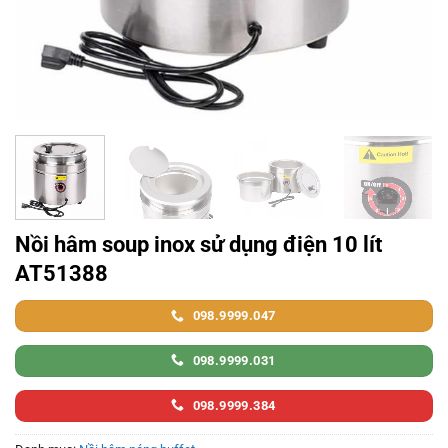
Nồi hâm soup inox sử dụng điện 10 lít
AT51388
098.9999.047
098.9999.031
098.9999.384