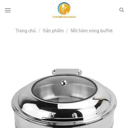
Bỏ
qua
nội
dung
Trang chủ
/
Sản phẩm
/
Nồi hâm nóng buffet