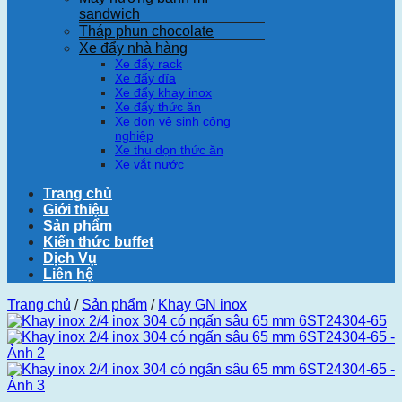
sandwich
Tháp phun chocolate
Xe đẩy nhà hàng
Xe đẩy rack
Xe đẩy dĩa
Xe đẩy khay inox
Xe đẩy thức ăn
Xe dọn vệ sinh công
nghiệp
Xe thu dọn thức ăn
Xe vắt nước
Trang chủ
Giới thiệu
Sản phẩm
Kiến thức buffet
Dịch Vụ
Liên hệ
Trang chủ
/
Sản phẩm
/
Khay GN inox