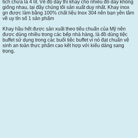
tích chưa là 4 lít. Về độ dày thì khay cho nhiêu đồ dày không
giống nhau, tại đây chúng tôi sản xuất duy nhất. Khay inox
gn được làm bằng 100% chất liệu Inox 304 nên bạn yên tâm
về uy tín số 1 sản phẩm
Khay hầu hết được sản xuất theo tiêu chuẩn của Mỹ nên
được dùng nhiều trong các bếp nhà hàng, là đồ dùng tiệc
buffet sử dụng trong các buổi tiệc buffet vì nó đạt chuẩn vệ
sinh an toàn thực phẩm cao kết hợp với kiểu dáng sang
trọng.