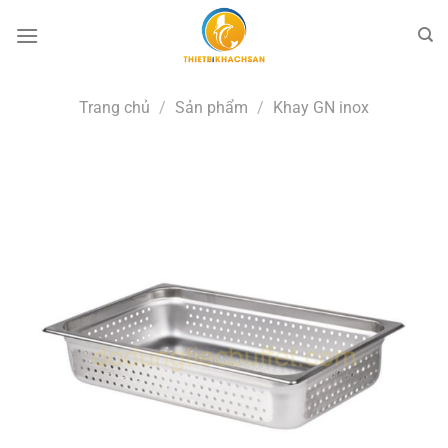
Bỏ
qua
nội
dung
Trang chủ
/
Sản phẩm
/
Khay GN inox