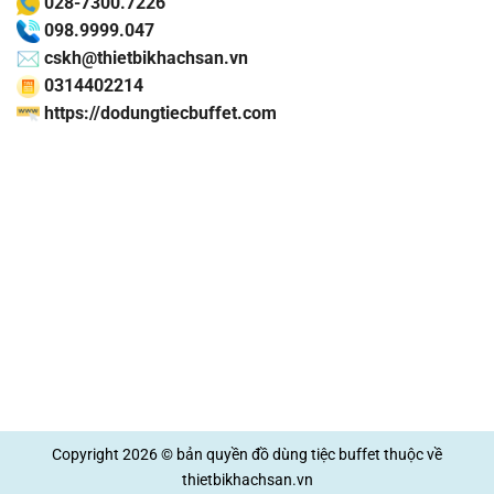
028-7300.7226
098.9999.047
cskh@thietbikhachsan.vn
0314402214
https://dodungtiecbuffet.com
Copyright 2026 © bản quyền
đồ dùng tiệc buffet
thuộc về
thietbikhachsan.vn