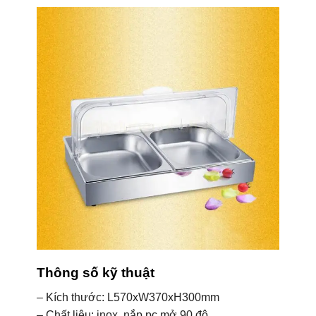
Thông số kỹ thuật
– Kích thước: L570xW370xH300mm
– Chất liệu: inox, nắp pc mở 90 độ