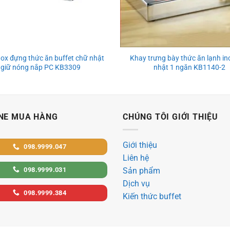
nox đựng thức ăn buffet chữ nhật
Khay trưng bày thức ăn lạnh in
giữ nóng nắp PC KB3309
nhật 1 ngăn KB1140-2
NE MUA HÀNG
CHÚNG TÔI GIỚI THIỆU
Giới thiệu
098.9999.047
Liên hệ
098.9999.031
Sản phẩm
Dịch vụ
098.9999.384
Kiến thức buffet