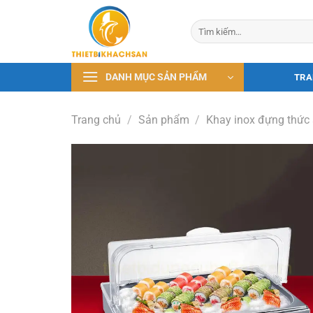
Bỏ
qua
Tìm
kiếm:
nội
dung
DANH MỤC SẢN PHẨM
TRA
Trang chủ
/
Sản phẩm
/
Khay inox đựng thức 