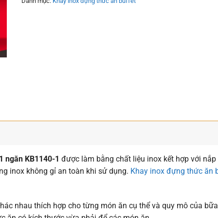
Danh mục:
Khay inox đựng thức ăn buffet
t 1 ngăn KB1140-1
được làm bằng chất liệu inox kết hợp với nắp
g inox không gỉ an toàn khi sử dụng.
Khay inox đựng thức ăn b
khác nhau thích hợp cho từng món ăn cụ thể và quy mô của bữa 
ức ăn có kích thước vừa phải để các món ăn.