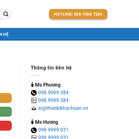
HOTLINE: 028-7300.7226
N HỆ
Thông tin liên hệ
Ms Phương
098 9999 384
098 9999 384
sr@thietbikhachsan.vn
Ms Hương
098 9999 031
098 9999 031