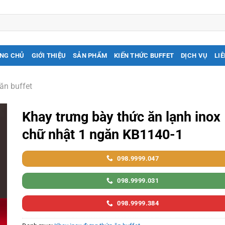
NG CHỦ
GIỚI THIỆU
SẢN PHẨM
KIẾN THỨC BUFFET
DỊCH VỤ
LIÊ
ăn buffet
Khay trưng bày thức ăn lạnh inox
chữ nhật 1 ngăn KB1140-1
098.9999.047
098.9999.031
098.9999.384