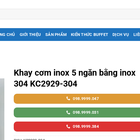
NG CHỦ
GIỚI THIỆU
SẢN PHẨM
KIẾN THỨC BUFFET
DỊCH VỤ
LIÊ
Khay cơm inox 5 ngăn bằng inox
304 KC2929-304
098.9999.047
098.9999.031
098.9999.384