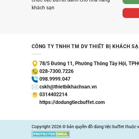
khách sạn
CÔNG TY TNHH TM DV THIẾT BỊ KHÁCH S
78/5 Đường 11, Phường Thông Tây Hội, TP
028-7300.7226
098.9999.047
cskh@thietbikhachsan.vn
0314402214
https://dodungtiecbuffet.com
Copyright 2026 © bản quyền
đồ dùng tiệc buffet
thuộc 