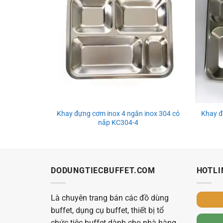
Khay đựng cơm inox 4 ngăn inox 304 có
Khay đ
nắp KC304-4
DODUNGTIECBUFFET.COM
HOTLI
Là chuyên trang bán các đồ dùng
buffet, dụng cụ buffet, thiết bị tổ
chức tiệc buffet dành cho nhà hàng