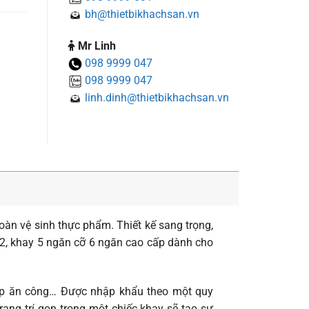
bh@thietbikhachsan.vn
Mr Linh
098 9999 047
098 9999 047
linh.dinh@thietbikhachsan.vn
àn vệ sinh thực phẩm. Thiết kế sang trọng,
 2, khay 5 ngăn cỡ 6 ngăn cao cấp dành cho
bếp ăn công… Được nhập khẩu theo một quy
ang trí gọn trong một chiếc khay sẽ tạo sự