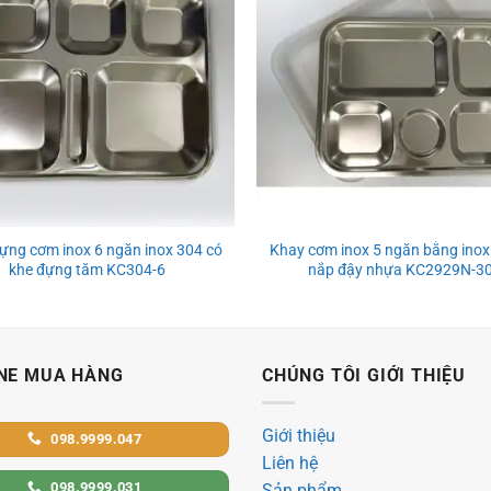
ựng cơm inox 6 ngăn inox 304 có
Khay cơm inox 5 ngăn bằng inox
khe đựng tăm KC304-6
nắp đậy nhựa KC2929N-3
NE MUA HÀNG
CHÚNG TÔI GIỚI THIỆU
Giới thiệu
098.9999.047
Liên hệ
098.9999.031
Sản phẩm