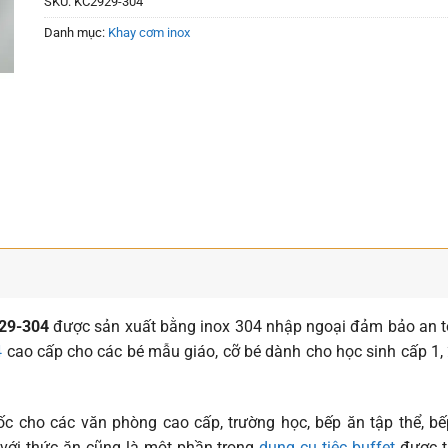
SKU:
KC2929-304
Danh mục:
Khay cơm inox
929-304
được sản xuất bằng inox 304 nhập ngoại đảm bảo an to
4
cao cấp cho các bé mẫu giáo, cỡ bé dành cho học sinh cấp 1,
c cho các văn phòng cao cấp, trường học, bếp ăn tập thể, 
với thức ăn cũng là một phần trong
dụng cụ tiệc buffet
được tr