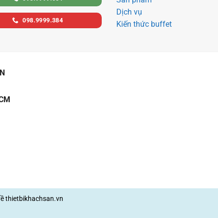
Dịch vụ
098.9999.384
Kiến thức buffet
ẠN
HCM
về
thietbikhachsan.vn