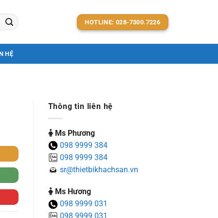
HOTLINE: 028-7300.7226
N HỆ
Thông tin liên hệ
Ms Phương
098 9999 384
098 9999 384
sr@thietbikhachsan.vn
Ms Hương
098 9999 031
098 9999 031