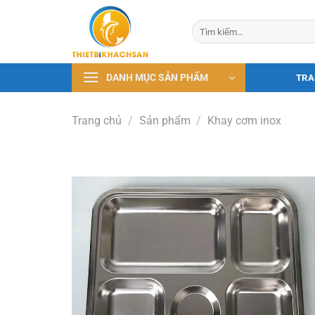
Bỏ
qua
Tìm
kiếm:
nội
dung
DANH MỤC SẢN PHẨM
TRA
Trang chủ
/
Sản phẩm
/
Khay cơm inox